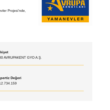
vler Projesi’nde,
kiyet
00 AVRUPAKENT GYO A.Ş.
pertiz Değeri
12.734.159