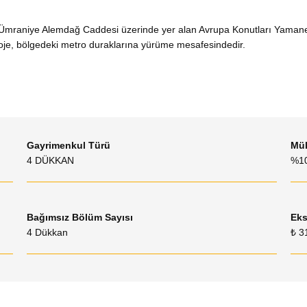
n Ümraniye Alemdağ Caddesi üzerinde yer alan Avrupa Konutları Yamane
roje, bölgedeki metro duraklarına yürüme mesafesindedir.
Gayrimenkul Türü
Mül
4 DÜKKAN
%1
Bağımsız Bölüm Sayısı
Eks
4 Dükkan
₺ 3